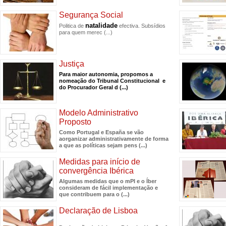
Segurança Social
natalidade
Politica de
efectiva. Subsídios
para quem merec
(...)
Justiça
Para maior autonomia, propomos a
nomeação do Tribunal Constitucional e
do Procurador Geral d
(...)
Modelo Administrativo
Proposto
Como Portugal e España se vão
aorganizar administrativamente de forma
a que as políticas sejam pens
(...)
Medidas para início de
convergência Ibérica
Algumas medidas que o mPI e o Íber
consideram de fácil implementação e
que contribuem para o
(...)
Declaração de Lisboa