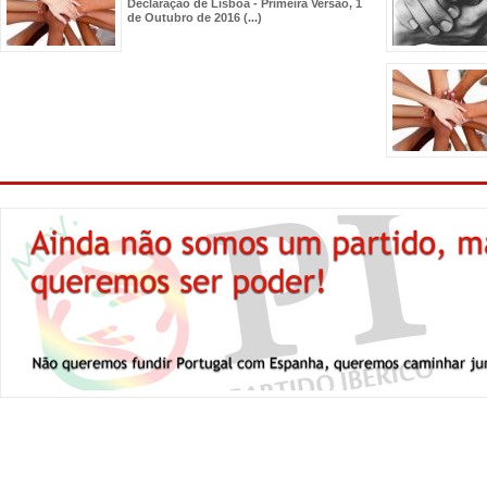
Declaração de Lisboa - Primeira Versão, 1
de Outubro de 2016
(...)
Homepage
Conheça-nos
As nossas ideias
Actualidades
Politica de Privacidade